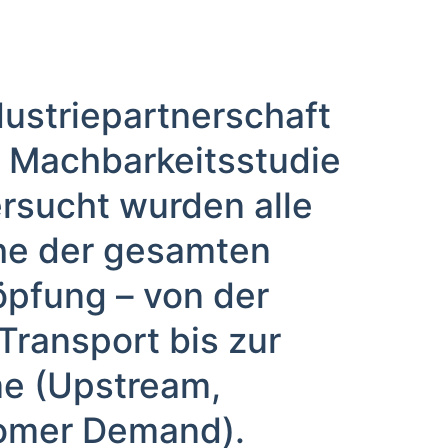
dustriepartnerschaft
e Machbarkeitsstudie
rsucht wurden alle
he der gesamten
pfung – von der
ransport bis zur
e (Upstream,
omer Demand).