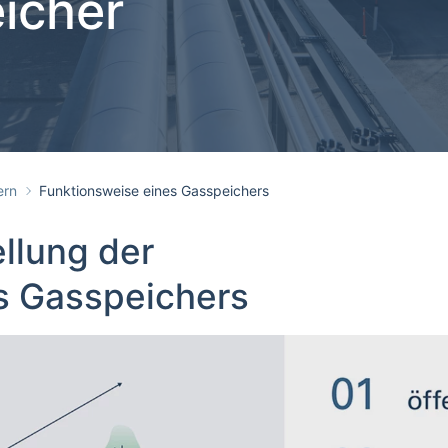
icher
ern
Funktionsweise eines Gasspeichers
llung der
s Gasspeichers