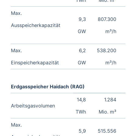
TWh
Mio. m³
Max.
9,3
807.300
Ausspeicherkapazität
GW
m³/h
Max.
6,2
538.200
Einspeicherkapazität
GW
m³/h
Erdgasspeicher Haidach (RAG)
14,8
1.284
Arbeitsgasvolumen
TWh
Mio. m³
Max.
5,9
515.556