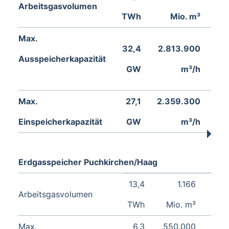
Arbeitsgasvolumen
TWh
Mio. m³
Max.
32,4
2.813.900
Ausspeicherkapazität
GW
m³/h
Max.
27,1
2.359.300
Einspeicherkapazität
GW
m³/h
Erdgasspeicher Puchkirchen/Haag
13,4
1.166
Arbeitsgasvolumen
TWh
Mio. m³
Max.
6,3
550.000