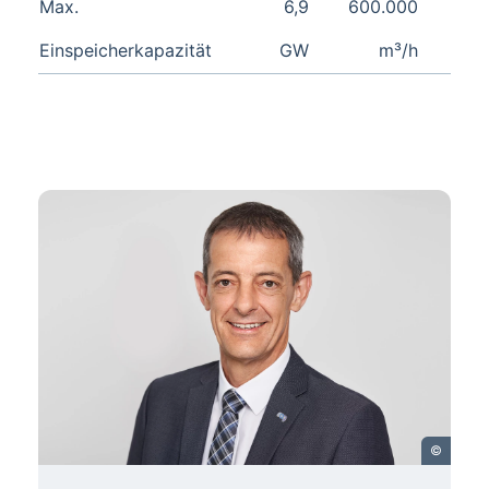
Max.
6,9
600.000
Einspeicherkapazität
GW
m³/h
©