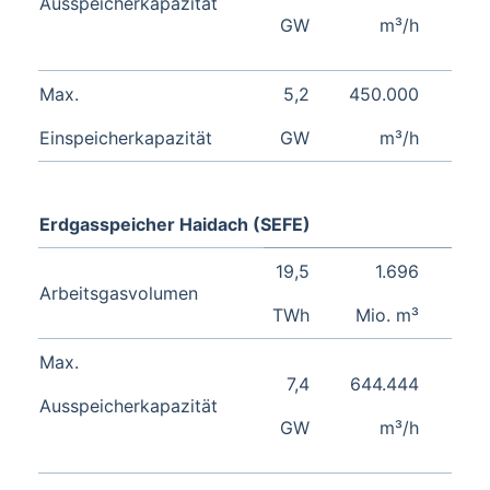
Ausspeicherkapazität
GW
m³/h
Max.
5,2
450.000
Einspeicherkapazität
GW
m³/h
Erdgasspeicher Haidach (SEFE)
19,5
1.696
Arbeitsgasvolumen
TWh
Mio. m³
Max.
7,4
644.444
Ausspeicherkapazität
GW
m³/h