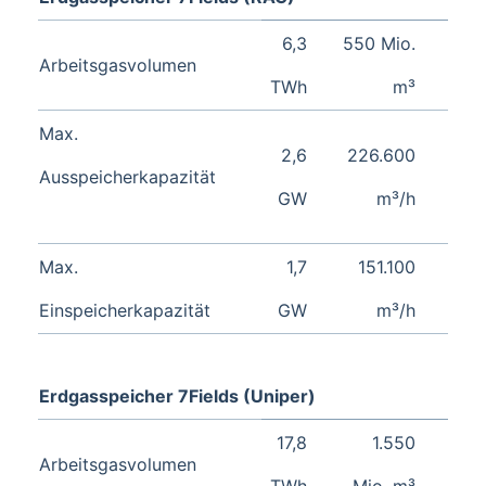
6,3
550 Mio.
Arbeitsgasvolumen
TWh
m³
Max.
2,6
226.600
Ausspeicherkapazität
GW
m³/h
Max.
1,7
151.100
Einspeicherkapazität
GW
m³/h
Erdgasspeicher 7Fields (Uniper)
17,8
1.550
Arbeitsgasvolumen