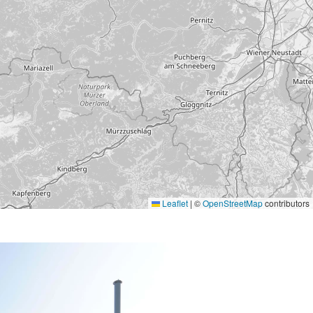
Leaflet
|
©
OpenStreetMap
contributors